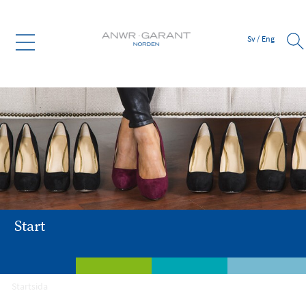
Sv
/
Eng
Start
Startsida
Om ANWR
Medlemsservice
Leverantör
Bank