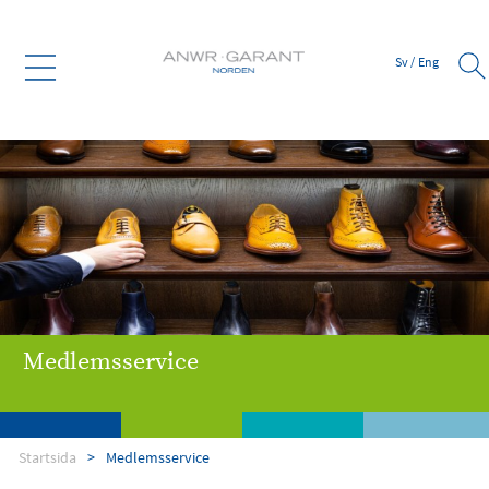
Sv
/
Eng
Medlemsservice
Startsida
Medlemsservice
Om ANWR
Medlemsservice
Leverantör
Bank